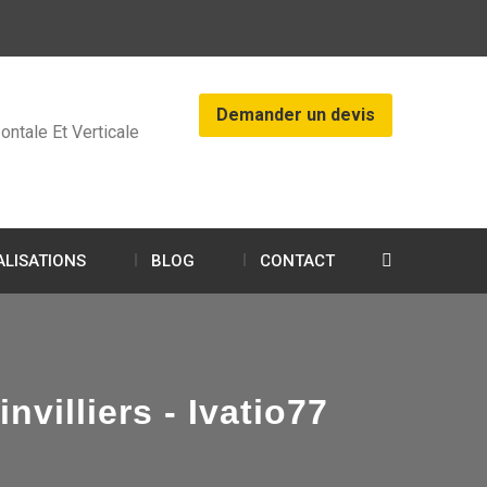
Demander un devis
ontale Et Verticale
ALISATIONS
BLOG
CONTACT
villiers - Ivatio77