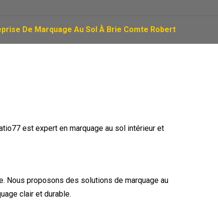
eprise De Marquage Au Sol À Brie Comte Robert
tio77 est expert en marquage au sol intérieur et
rne. Nous proposons des solutions de marquage au
uage clair et durable.