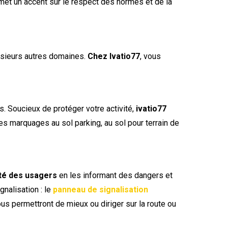
et un accent sur le respect des normes et de la
usieurs autres domaines.
Chez Ivatio77
, vous
rs. Soucieux de protéger votre activité,
ivatio77
es marquages au sol parking, au sol pour terrain de
ité des usagers
en les informant des dangers et
gnalisation : le
panneau de signalisation
s permettront de mieux ou diriger sur la route ou