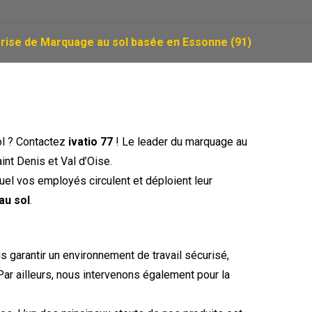
rise de Marquage au sol basée en Essonne (91)
ol ? Contactez
ivatio 77
! Le leader du marquage au
aint Denis et Val d’Oise.
quel vos employés circulent et déploient leur
au sol
.
s garantir un environnement de travail sécurisé,
ar ailleurs, nous intervenons également pour la