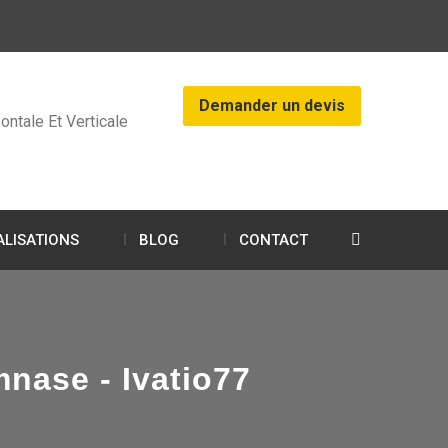
Demander un devis
ontale Et Verticale
ALISATIONS
BLOG
CONTACT
nase - Ivatio77