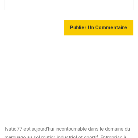
Publier Un Commentaire
Ivatio77 est aujourd'hui incontournable dans le domaine du
marquage au sol routier, industriel et sportif. Entreprise à