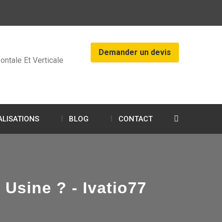
Demander un devis
ontale Et Verticale
ALISATIONS
BLOG
CONTACT
sine ? - Ivatio77